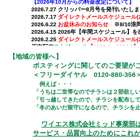
【2026年10月からの料金改定について】
2026.7.27 クリッパー8月号を発刊いたし
2026.7.17
ダイレクトメールスケジュール(20
2026.6.22
お盆休みのお知らせ
※8/10浪
2026.4.15 2026年【年間スケジュール
2026.2.25
ダイレクトメールスケジュール(20
原市配布スケジュール
【2026.4～2026.9】
2025.9.30
11月より五所川原エリアの配布
【地域の皆様へ】
2025.1.31
五所川原地区「配布エリア改定
ポスティングに関してのご要望がござ
2024.5.27
インスタグラムに社員インタビ
＜フリーダイヤル 0120-880-356
2024.2.28
完全週休二日制実施のお知ら
例えば・・・
2021. 9.15 青森県の「空気クリーン施設
（受動
2021. 5.12
ミッドスタッフ募集ページにイ
「うちは二世帯なのでチラシは２部欲しいん
「引っ越してきたので、チラシを配布して
「冬のあいだ留守になるので、チラシを止め
ワイエス株式会社ミッド事業部
サービス・品質向上のためにこれ