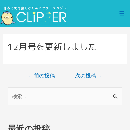
内
容
Ma
を
ス
Me
キ
12月号を更新しました
ッ
プ
投
←
前の投稿
次の投稿
→
稿
ナ
検
ビ
索
ゲ
対
ー
象
シ
最近の投稿